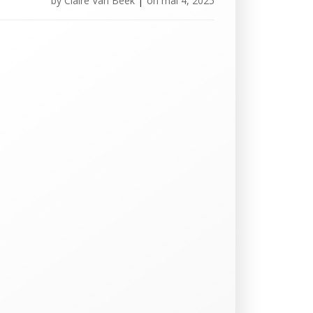
by
Claire Van Beek
|
on
mai 4, 2025