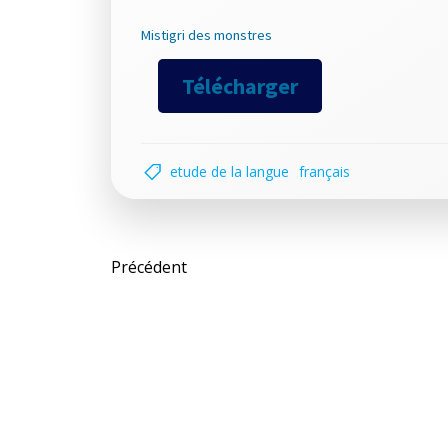
Mistigri des monstres
Télécharger
etude de la langue
français
Post
Précédent
navigation