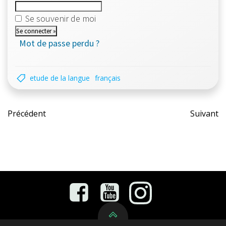
Se souvenir de moi
Mot de passe perdu ?
etude de la langue
français
Post
Pos
Précédent
Suivant
navigation
nav