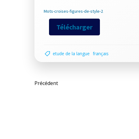
Mots-croises-figures-de-style-2
Télécharger
etude de la langue
français
Post
Précédent
navigation