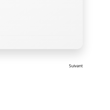
Post
Suivant
navigati