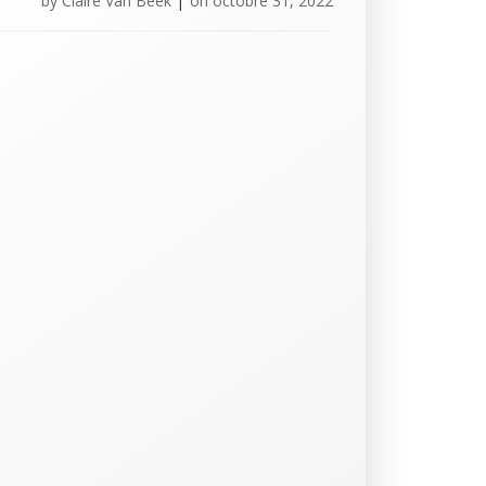
by
Claire Van Beek
|
on
octobre 31, 2022