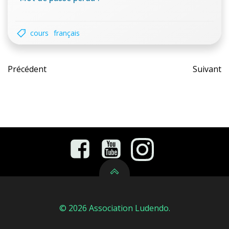
cours
français
Post
Pos
Précédent
Suivant
navigation
nav
© 2026 Association Ludendo.