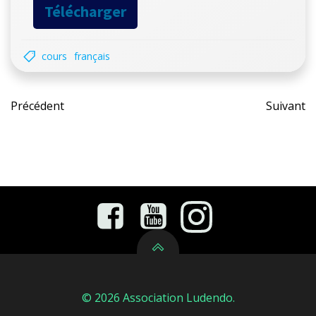
Télécharger
cours
français
Post
Pos
Précédent
Suivant
navigation
nav
© 2026 Association Ludendo.