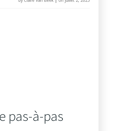
by
Claire Van Beek
|
on
juillet 2, 2025
de pas-à-pas