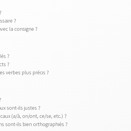
?
essaire ?
avec la consigne ?
dés ?
cts ?
des verbes plus précis ?
?
x sont-ils justes ?
aux (a/à, on/ont, ce/se, etc.) ?
ns sont-ils bien orthographiés ?