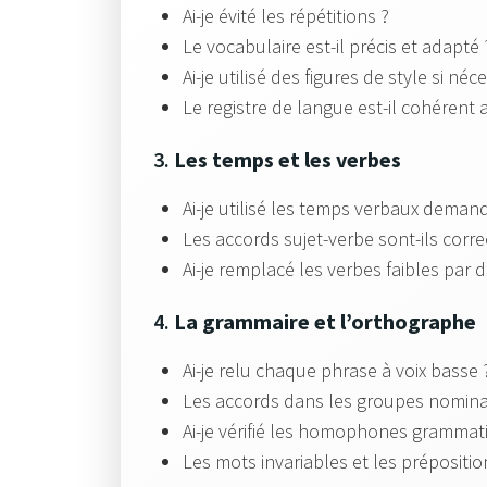
Ai-je évité les répétitions ?
Le vocabulaire est-il précis et adapté 
Ai-je utilisé des figures de style si néc
Le registre de langue est-il cohérent 
3.
Les temps et les verbes
Ai-je utilisé les temps verbaux deman
Les accords sujet-verbe sont-ils corre
Ai-je remplacé les verbes faibles par 
4.
La grammaire et l’orthographe
Ai-je relu chaque phrase à voix basse 
Les accords dans les groupes nominau
Ai-je vérifié les homophones grammatic
Les mots invariables et les prépositio