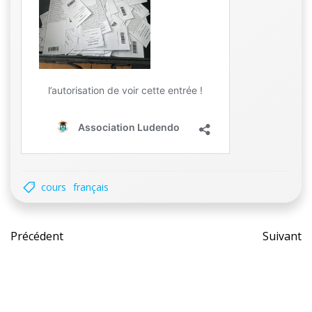
cours
français
Post
Pos
Précédent
Suivant
navigation
nav