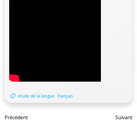
chevaux
grammaticaux
etude de la langue
français
Post
Pos
Précédent
Suivant
navigation
nav