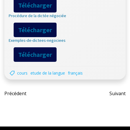
Télécharger
Procédure de la dictée négociée
Télécharger
Exemples-de-dictees-negociees
Télécharger
cours
etude de la langue
français
Post
Pos
Précédent
Suivant
navigation
nav