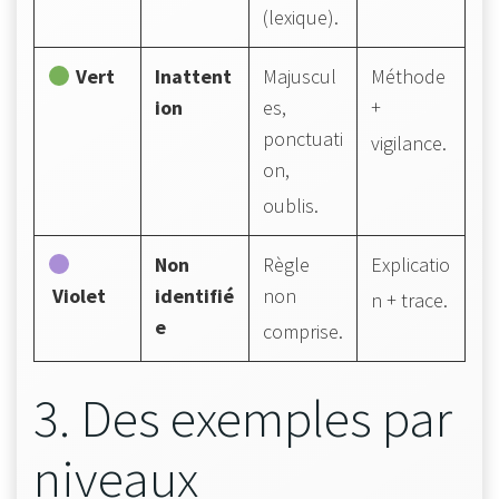
(lexique)
.
Vert
Inattent
Majuscul
Méthode
ion
es,
+
ponctuati
vigilance
.
on,
oublis
.
Non
Règle
Explicatio
Violet
identifié
non
n + trace
.
e
comprise
.
3. Des exemples par
niveaux