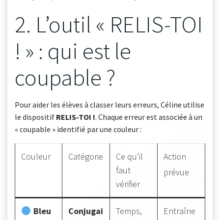
2. L’outil « RELIS-TOI
! » : qui est le
coupable ?
Pour aider les élèves à classer leurs erreurs, Céline utilise
le dispositif
RELIS-TOI !
. Chaque erreur est associée à un
« coupable » identifié par une couleur :
Couleur
Catégorie
Ce qu’il
Action
faut
prévue
vérifier
Bleu
Conjugai
Temps,
Entraîne