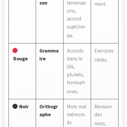
son
terminais
ment
.
ons,
accord
sujet/ver
be
.
Gramma
Accords
Exercices
Rouge
ire
dans le
ciblés
.
GN,
pluriels,
homoph
ones
.
Noir
Orthogr
Mots mal
Révision
aphe
mémoris
des
és
mots
.