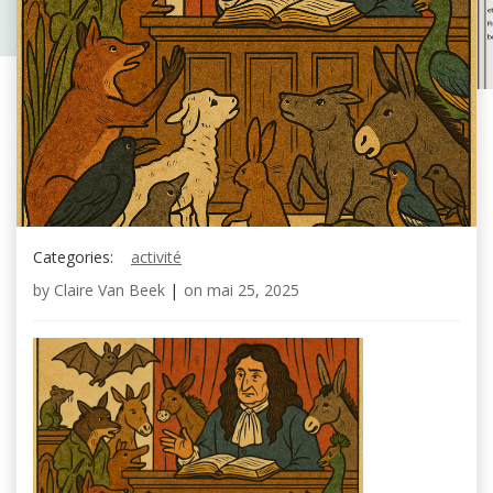
Categories:
activité
by
Claire Van Beek
|
on
mai 25, 2025