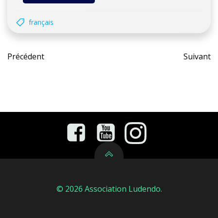
français
Post
Pos
Précédent
Suivant
navigation
nav
© 2026 Association Ludendo.